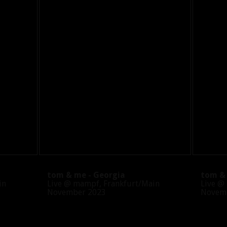
tom & me - Georgia
tom & m
in
Live @ mampf, Frankfurt/Main
Live @ m
November 2023
Novemb