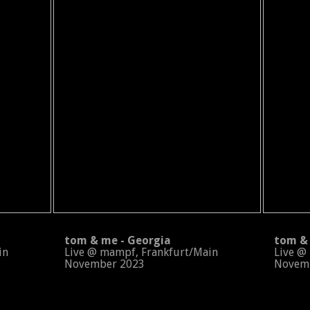
tom & me - Georgia
tom & m
in
Live @ mampf, Frankfurt/Main
Live @ m
November 2023
Novemb