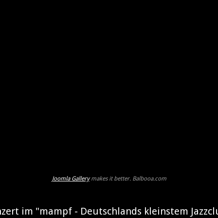
Joomla Gallery
makes it better. Balbooa.com
zert im "mampf - Deutschlands kleinstem Jazzcl