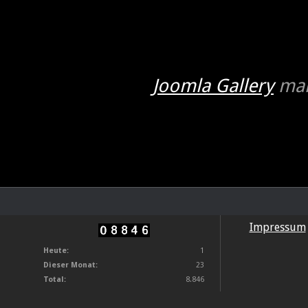
Joomla Gallery
mak
Impressum
Heute:
1
Dieser Monat:
23
Total:
8.846