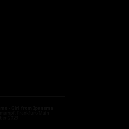
e - Girl from Ipanema
ampf, Frankfurt/Main
er 2023