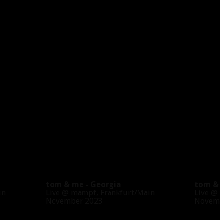
tom & me - Georgia
tom & m
in
Live @ mampf, Frankfurt/Main
Live @ m
November 2023
Novemb