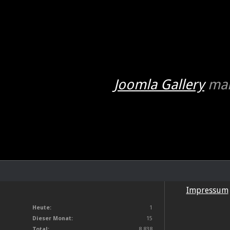
Joomla Gallery
mak
Impressum
Heute:
1
Dieser Monat:
15
Total:
8.838