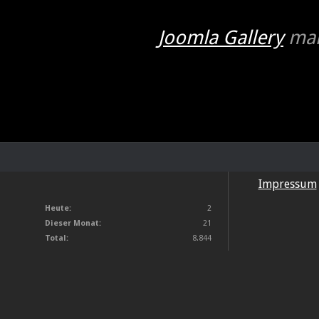
Joomla Gallery
mak
Impressum
Heute:
2
Dieser Monat:
21
Total:
8.844