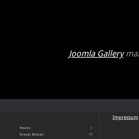
Joomla Gallery
mak
Impressum
Heute:
3
Dieser Monat:
19