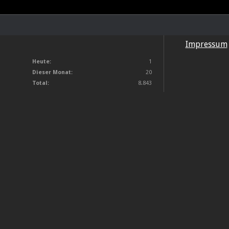
Impressum
Heute:
1
Dieser Monat:
20
Total:
8.843