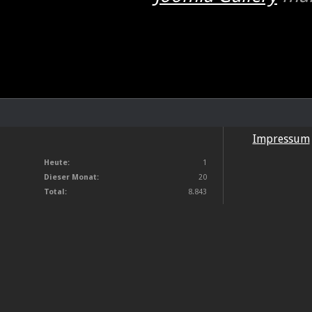
Impressum
Heute:
1
Dieser Monat:
20
Total:
8.843