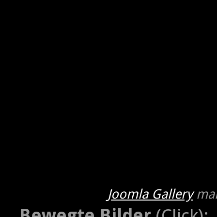
Joomla Gallery
mak
Bewegte Bilder
(Click):