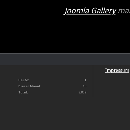
Joomla Gallery
mak
Impressum
Heute:
1
Dieser Monat:
16
Total:
8.839