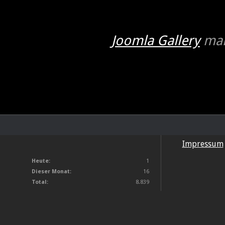
Joomla Gallery
mak
Impressum
Heute:
1
Dieser Monat:
16
Total:
8.839