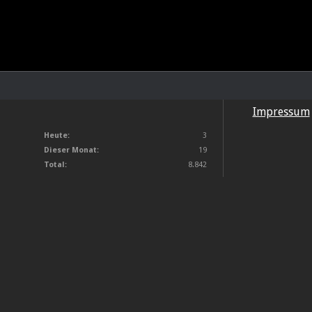
Impressum
Heute:
3
Dieser Monat:
19
Total:
8.842