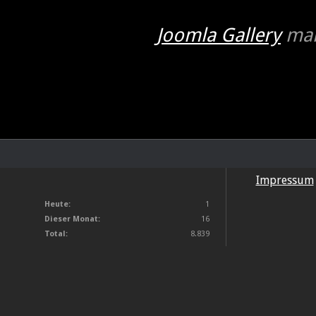
Joomla Gallery
mak
Impressum
Heute:
1
Dieser Monat:
16
Total:
8.839