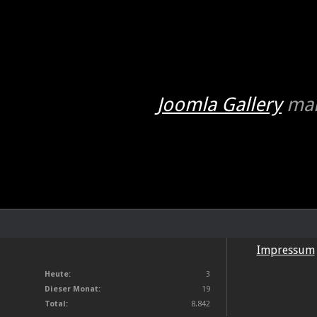
Joomla Gallery
mak
Impressum
Heute:
3
Dieser Monat:
19
Total:
8.842