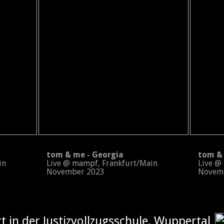
tom & me - Georgia
tom & m
in
Live @ mampf, Frankfurt/Main
Live @ m
November 2023
Novemb
tt in der
Justizvollzugsschule, Wuppertal