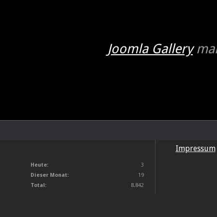
Joomla Gallery
mak
Impressum
Heute:
3
Dieser Monat:
19
Total:
8.842