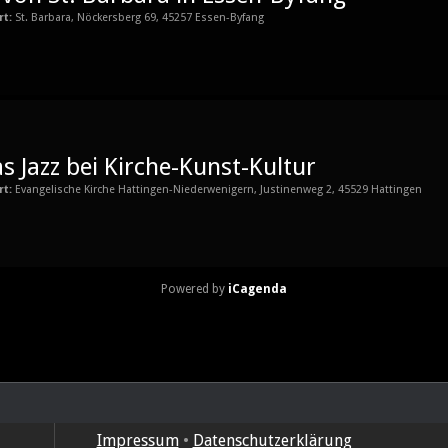
rt:
St. Barbara, Nöckersberg 69, 45257 Essen-Byfang
s Jazz bei Kirche-Kunst-Kultur
rt:
Evangelische Kirche Hattingen-Niederwenigern, Justinenweg 2, 45529 Hattingen
Powered by
iCagenda
Impressum
•
Datenschutzerklärung