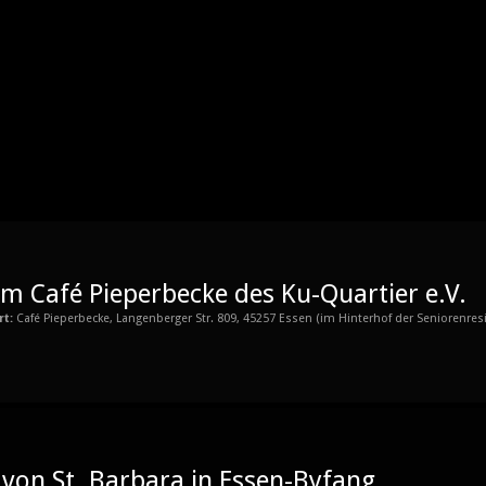
im Café Pieperbecke des Ku-Quartier e.V.
rt:
Café Pieperbecke, Langenberger Str. 809, 45257 Essen (im Hinterhof der Seniorenres
 von St. Barbara in Essen-Byfang